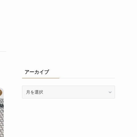
アーカイブ
ア
ー
カ
イ
ブ