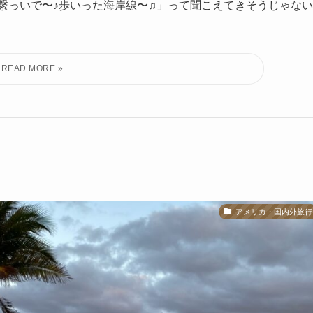
を繋っいで〜♪歩いった海岸線〜♫」って聞こえてきそうじゃない
アメリカ・国内外旅行