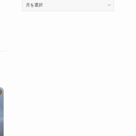
ア
ー
カ
イ
ブ