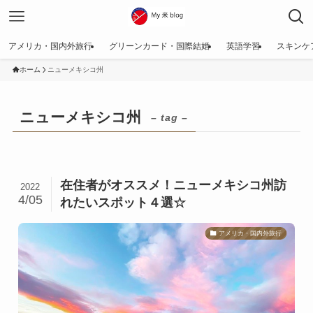
アメリカ・国内外旅行
グリーンカード・国際結婚
英語学習
スキンケ
ホーム
ニューメキシコ州
ニューメキシコ州
– tag –
在住者がオススメ！ニューメキシコ州訪
2022
4/05
れたいスポット４選☆
アメリカ・国内外旅行