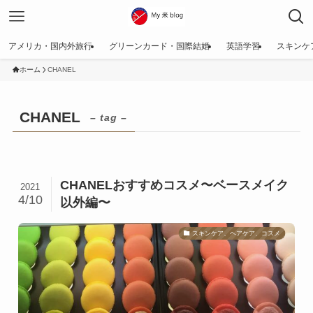
アメリカ・国内外旅行
グリーンカード・国際結婚
英語学習
スキンケ
ホーム
CHANEL
CHANEL
– tag –
CHANELおすすめコスメ〜ベースメイク
2021
4/10
以外編〜
スキンケア、ヘアケア、コスメ