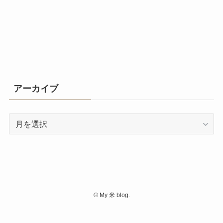
アーカイブ
ア
ー
カ
イ
ブ
©
My 米 blog.