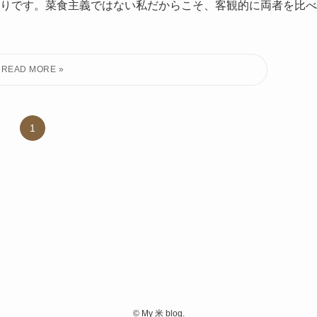
りです。菜食主義ではない私だからこそ、客観的に両者を比べ
1
©
My 米 blog.