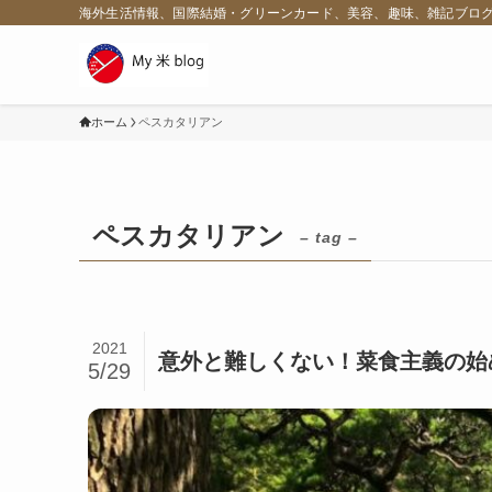
海外生活情報、国際結婚・グリーンカード、美容、趣味、雑記ブロ
ホーム
ペスカタリアン
ペスカタリアン
– tag –
2021
意外と難しくない！菜食主義の始
5/29