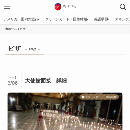
アメリカ・国内外旅行
グリーンカード・国際結婚
英語学習
スキンケ
ホーム
ビザ
ビザ
– tag –
2021
大使館面接 詳細
3/06
グリーンカード・国際結婚