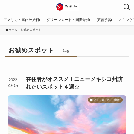
アメリカ・国内外旅行
グリーンカード・国際結婚
英語学習
スキンケ
ホーム
お勧めスポット
お勧めスポット
– tag –
在住者がオススメ！ニューメキシコ州訪
2022
4/05
れたいスポット４選☆
アメリカ・国内外旅行