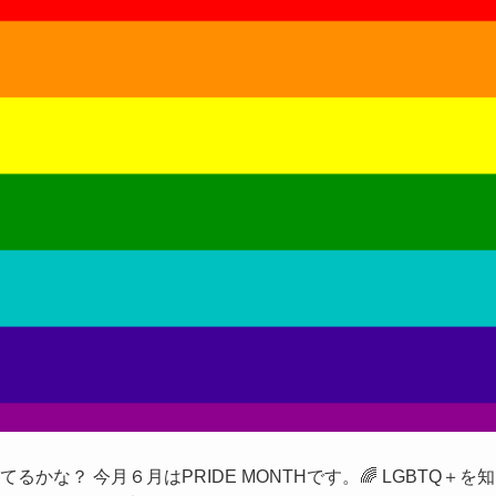
な？ 今月６月はPRIDE MONTHです。🌈 LGBTQ＋を知