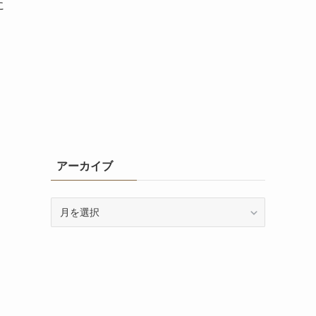
に
アーカイブ
ア
ー
カ
イ
ブ