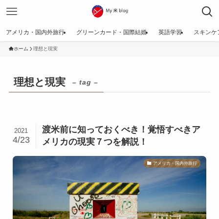
アメリカ・国内外旅行
グリーンカード・国際結婚
英語学習
スキンケ
ホーム
理想と現実
理想と現実
– tag –
渡米前に知っておくべき！覚悟すべきア
2021
4/23
メリカの現実７つを解説！
アメリカ・国内外旅行