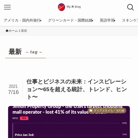
アメリカ・国内外旅行
グリーンカード・国際結婚
英語学習
スキンケ
ホーム
最新
最新
– tag –
仕事とビジネスの未来：インスピレーシ
2021
ョン〜65を超える統計、トレンド、ヒン
7/16
ト〜
ライフスタイル・その他