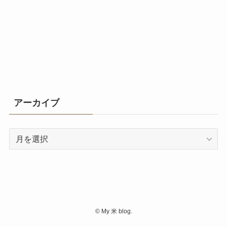
アーカイブ
ア
ー
カ
イ
ブ
©
My 米 blog.