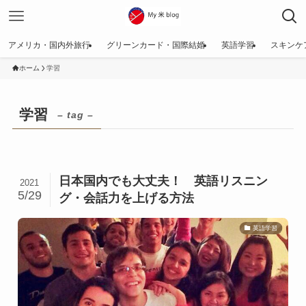
アメリカ・国内外旅行
グリーンカード・国際結婚
英語学習
スキンケ
ホーム
学習
学習
– tag –
日本国内でも大丈夫！ 英語リスニン
2021
5/29
グ・会話力を上げる方法
英語学習