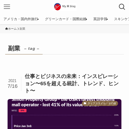
アメリカ・国内外旅行
グリーンカード・国際結婚
英語学習
スキンケ
ホーム
副業
副業
– tag –
仕事とビジネスの未来：インスピレーシ
2021
ョン〜65を超える統計、トレンド、ヒン
7/16
ト〜
ライフスタイル・その他