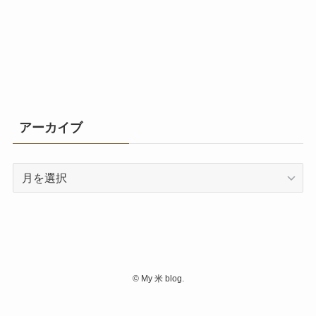
アーカイブ
ア
ー
カ
イ
ブ
©
My 米 blog.