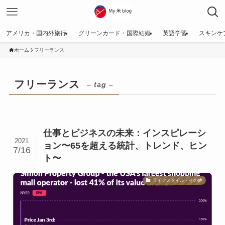
アメリカ・国内外旅行
グリーンカード・国際結婚
英語学習
スキンケ
ホーム
フリーランス
フリーランス
– tag –
仕事とビジネスの未来：インスピレーシ
2021
ョン〜65を超える統計、トレンド、ヒン
7/16
ト〜
ライフスタイル・その他