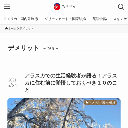
アメリカ・国内外旅行
グリーンカード・国際結婚
英語学習
スキンケ
ホーム
デメリット
デメリット
– tag –
アラスカでの生活経験者が語る！アラス
2021
カに住む前に覚悟しておくべき１０のこ
5/31
と
アメリカ・国内外旅行