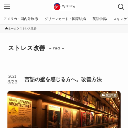
アメリカ・国内外旅行
グリーンカード・国際結婚
英語学習
スキンケ
ホーム
ストレス改善
ストレス改善
– tag –
2021
言語の壁を感じる方へ。改善方法
3/23
英語学習