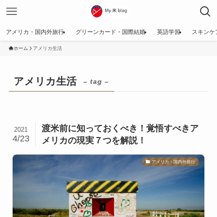
アメリカ・国内外旅行
グリーンカード・国際結婚
英語学習
スキンケ
ホーム
アメリカ生活
アメリカ生活
– tag –
渡米前に知っておくべき！覚悟すべきア
2021
4/23
メリカの現実７つを解説！
アメリカ・国内外旅行