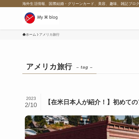
海外生活情報、国際結婚・グリーンカード、美容、趣味、雑記ブロ
ホーム
アメリカ旅行
アメリカ旅行
– tag –
2023
【在米日本人が紹介！】初めてのア
2/10