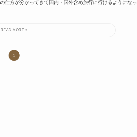
の仕方が分かってきて国内・国外含め旅行に行けるようになっ
1
©
My 米 blog.