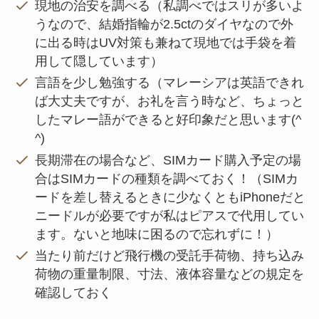
現地の治安を調べる（私調べではスリが多いよ
うなので、結婚指輪が2.5ctのダイヤなので外
に出る時はUV対策も兼ねて現地では手袋を着
用して隠しています）
言語を少し勉強する（マレーシアは英語できれ
ば大丈夫ですが、お礼を言う時など、ちょっと
したマレー語ができると好印象だと思います(^
^)
長期滞在の場合など、SIMカード購入予定の場
合はSIMカードの種類を調べておく！（SIMカ
ードを差し替えるときに少なくともiPhoneだと
ニードルが必要ですが私はピアスで代用してい
ます。ないと地味に困るので忘れずに！）
当たり前だけど飛行機の受託手荷物、持ち込み
荷物の重量制限、寸法、液体容量などの規定を
確認しておく