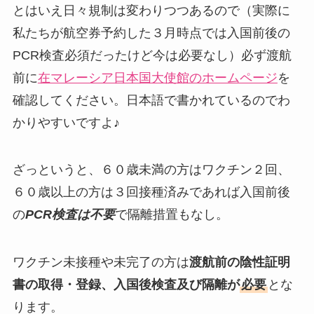
とはいえ日々規制は変わりつつあるので（実際に
私たちが航空券予約した３月時点では入国前後の
PCR検査必須だったけど今は必要なし）必ず渡航
前に
在マレーシア日本国大使館のホームページ
を
確認してください。日本語で書かれているのでわ
かりやすいですよ♪
ざっというと、６０歳未満の方はワクチン２回、
６０歳以上の方は３回接種済みであれば入国前後
の
PCR検査は不要
で隔離措置もなし。
ワクチン未接種や未完了の方は
渡航前の陰性証明
書の取得・登録、入国後検査及び隔離が
必要
とな
ります。