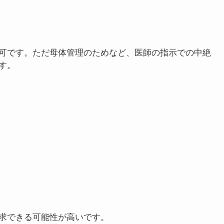
断し、治療のため入院期間が延びたということであれば
ます。
金は請求できる？
可です。ただ母体管理のためなど、医師の指示での中絶
す。