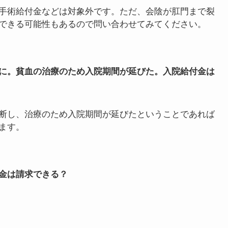
いており、医師の指示のもと、母体管理のため、治療目
所定の書類を提出しての審査対象となる可能性が高いで
手術給付金は請求できる？
会陰切開であれば病気ではないので、入院給付金や手術
。医療用語上異常分娩とされているのであれば保険会社
手術給付金などは対象外です。ただ、会陰が肛門まで裂
できる可能性もあるので問い合わせてみてください。
に。貧血の治療のため入院期間が延びた。入院給付金は