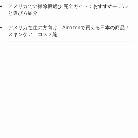
アメリカでの掃除機選び 完全ガイド：おすすめモデル
と選び方紹介
アメリカ在住の方向け Amazonで買える日本の商品！
スキンケア、コスメ編
理想の睡眠を叶える！マットレス選びの基準とおすす
グリーンカ
スキンケ
ライフスタ
め5選 | サイズ、硬さからメンテナンスまで
アメリカ・
購入品・オ
メニュー
ード・国際
英語学習
ア、ヘアケ
イル・その
TOPへ
国内外旅行
トク情報
結婚
ア、コスメ
他
アメリカ在住必見！お得な基礎化粧品の買い方&使って
満足の人気ブランド大特集