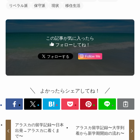
リベラル派
保守派
現状
移住生活
この記事が気に入ったら
フォローしてね！
Follow Me
よかったらシェアしてね！
アラスカの留学記録〜日本
アラスカ留学記録〜大学到
出発→アラスカに着くま
着から新学期開始の流れ〜
で〜