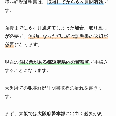
犯罪経歴証明書は、
取得してから６ヶ月間有効
で
す。
面接までに６ヶ月
過ぎてしまった場合、取り直し
が必要
で、
無効になった犯罪経歴証明書の返却が
必要
になります。
現在の
住民票がある都道府県内の警察署
で手続き
することになります。
大阪府での犯罪経歴証明書取得の流れを書きま
す。
まず、
大阪では大阪府警本部
に出向く必要があ