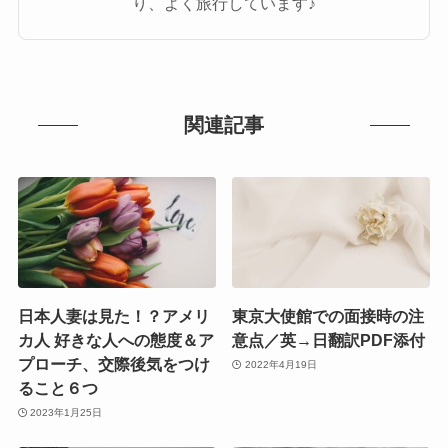
り、よく旅行しています♪
関連記事
日本人妻は見た！？アメリ
東京大使館での面接時の注
カ人 好きな人への態度＆ア
意点／英→日翻訳PDF添付
プローチ、交際後気をつけ
2022年4月19日
ること６つ
2023年1月25日