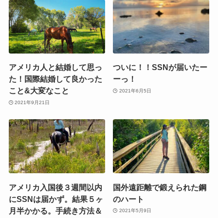
アメリカ人と結婚して思っ
ついに！！SSNが届いたー
た！国際結婚して良かった
ーっ！
こと&大変なこと
2021年6月5日
2021年9月21日
アメリカ入国後３週間以内
国外遠距離で鍛えられた鋼
にSSNは届かず。結果５ヶ
のハート
月半かかる。手続き方法＆
2021年5月9日