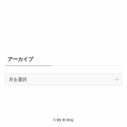
アーカイブ
ア
ー
カ
イ
ブ
©
My 米 blog.